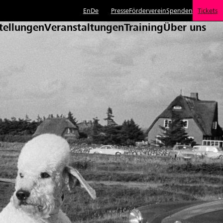
En
De
Presse
Förderverein
Spenden
Tickets
tellungen
Veranstaltungen
Training
Über uns