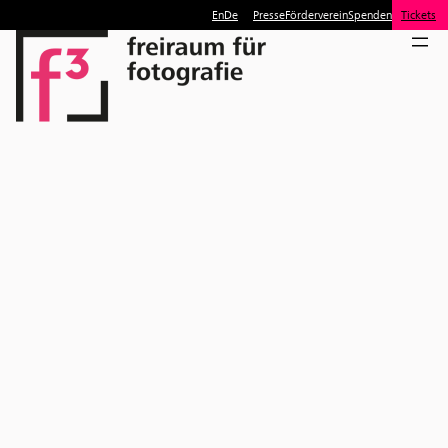
En
De
Presse
Förderverein
Spenden
Tickets