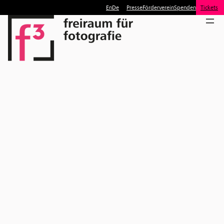
En
De
Presse
Förderverein
Spenden
Tickets