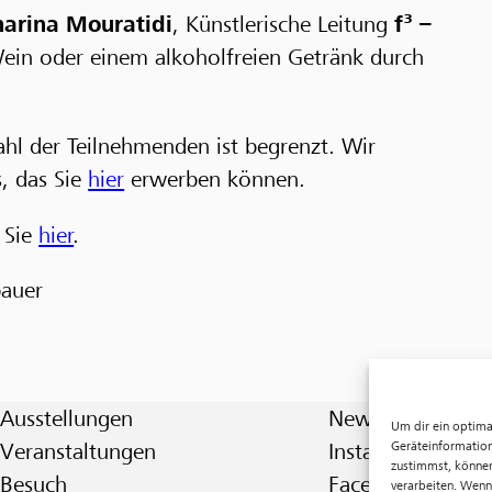
harina Mouratidi
, Künstlerische Leitung
f³ –
Wein oder einem alkoholfreien Getränk durch
nzahl der Teilnehmenden ist begrenzt. Wir
, das Sie
hier
erwerben können.
 Sie
hier
.
bauer
Ausstellungen
Newsletter
Um dir ein optima
Geräteinformation
Veranstaltungen
Instagram
zustimmst, können
Besuch
Facebook
verarbeiten. Wenn