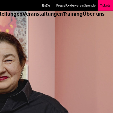
En
De
Presse
Förderverein
Spenden
Tickets
tellungen
Veranstaltungen
Training
Über uns