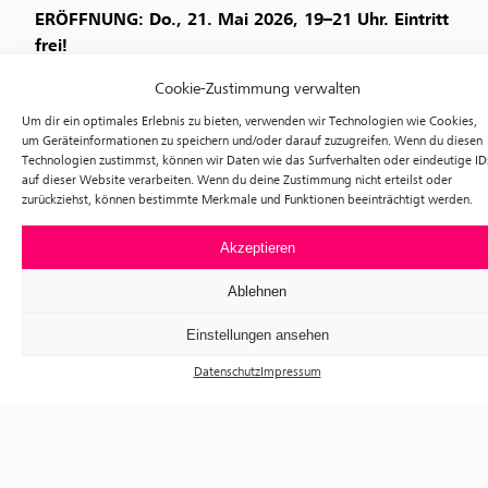
ERÖFFNUNG: Do., 21. Mai 2026, 19–21 Uhr. Eintritt
frei!
Es sprechen: Katharina Mouratidi, Künstlerische
Cookie-Zustimmung verwalten
Leiterin
f³
– freiraum für fotografie, und Cordula
Um dir ein optimales Erlebnis zu bieten, verwenden wir Technologien wie Cookies,
Lebeck, Archiv Robert Lebeck. Eintritt frei!
um Geräteinformationen zu speichern und/oder darauf zuzugreifen. Wenn du diesen
Technologien zustimmst, können wir Daten wie das Surfverhalten oder eindeutige ID
In Kooperation mit
Archiv Robert Lebeck
auf dieser Website verarbeiten. Wenn du deine Zustimmung nicht erteilst oder
zurückziehst, können bestimmte Merkmale und Funktionen beeinträchtigt werden.
Bild: Karl-Marx-Strasse, Berlin-Neukölln 1960 © Archiv
Robert Lebeck
Akzeptieren
Ablehnen
Einstellungen ansehen
Datenschutz
Impressum
Ausstellungen