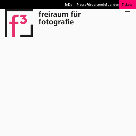
En
De
Presse
Förderverein
Spenden
Tickets