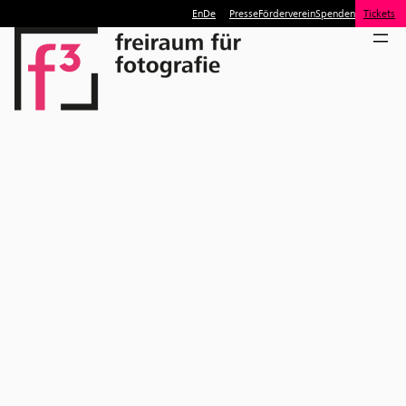
En
De
Presse
Förderverein
Spenden
Tickets