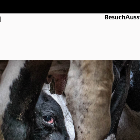
n
Besuch
Auss