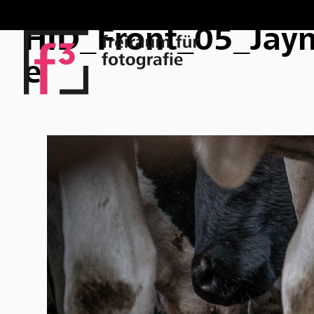
HID_Front_05_Jay
e