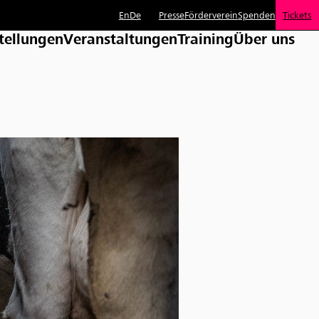
En
De
Presse
Förderverein
Spenden
Tickets
tellungen
Veranstaltungen
Training
Über uns