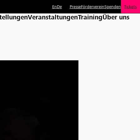
En
De
Presse
Förderverein
Spenden
Tickets
tellungen
Veranstaltungen
Training
Über uns