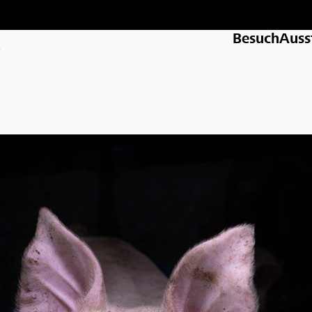
k
Besuch
Auss