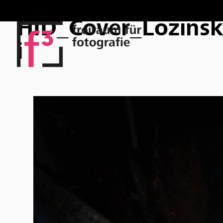
HID_Cover_Lozins
i