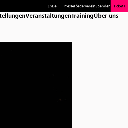
En
De
Presse
Förderverein
Spenden
Tickets
tellungen
Veranstaltungen
Training
Über uns